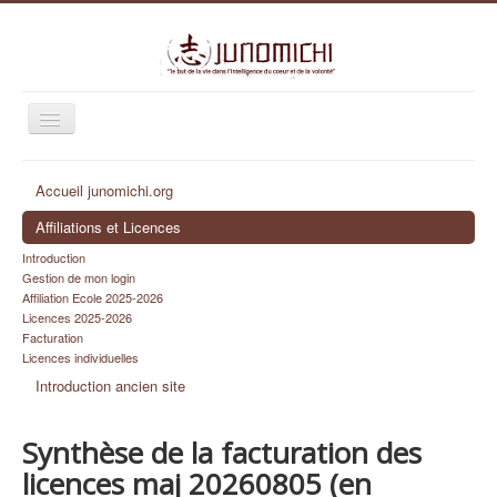
Basculer
la
navigation
Succès script complet !
Accueil junomichi.org
Identifiant
Affiliations et Licences
Mot de passe
Introduction
Se souvenir de moi
Gestion de mon login
Affiliation Ecole 2025-2026
Connexion
Licences 2025-2026
Facturation
Identifiant oublié ?
Licences individuelles
Mot de passe oublié ?
Introduction ancien site
Synthèse de la facturation des
licences maj 20260805 (en