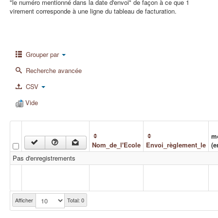
"le numéro mentionné dans la date d'envoi" de façon à ce que 1
virement corresponde à une ligne du tableau de facturation.
Grouper par
Recherche avancée
CSV
Vide
m
Nom_de_l'Ecole
Envoi_règlement_le
(e
Pas d'enregistrements
Afficher
Total: 0