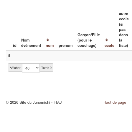
autre
ecole
(si
pas
Garçon/Fille
dans
Nom
(pour le
la
id
événement
nom
prenom
couchage)
ecole
liste)
il
Afficher
Total: 0
© 2026 Site du Junomichi - FIAJ
Haut de page