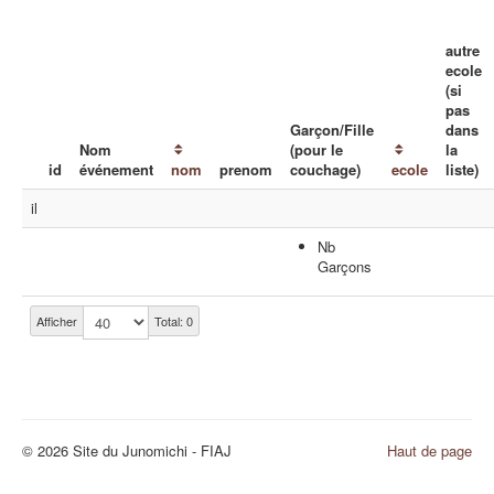
autre
ecole
(si
pas
Garçon/Fille
dans
Nom
(pour le
la
id
événement
nom
prenom
couchage)
ecole
liste)
il
Nb
Garçons
Afficher
Total: 0
© 2026 Site du Junomichi - FIAJ
Haut de page