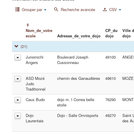
Grouper par
Recherche avancée
CSV
Nom_de_votre
CP_du
Ville 
ecole
Adresse_de_votre_dojo
dojo
dojo
(21)
Junomichi
Boulevard Joseph
49100
ANGE
Angers
Cussonneau
ASD Mozé
chemin des Ganaudières
49610
MOZE
Judo
Traditionnel
Caux Budo
dojo m. I Correa belle
76290
MONTI
etoile
Dojo
Dojo - Salle Omnisports
49270
Saint 
Laurentais
des Au