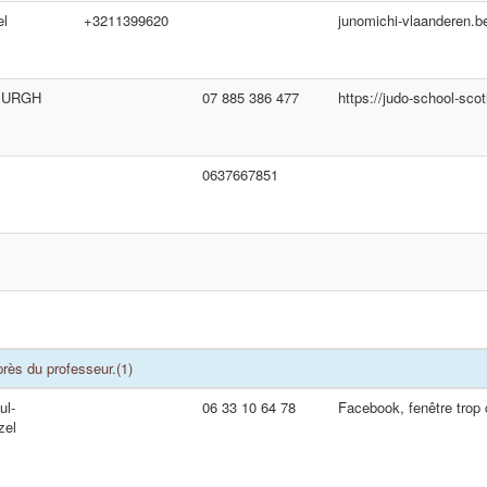
l
+3211399620
junomichi-vlaanderen.b
BURGH
07 885 386 477
https://judo-school-scot
0637667851
rès du professeur.
(1)
ul-
06 33 10 64 78
Facebook, fenêtre trop 
zel