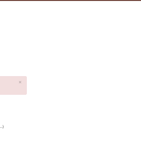
×
..)