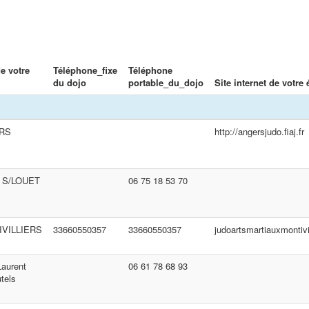
de votre
Téléphone_fixe
Téléphone
du dojo
portable_du_dojo
Site internet de votre 
RS
http://angersjudo.fiaj.fr
 S/LOUET
06 75 18 53 70
VILLIERS
33660550357
33660550357
judoartsmartiauxmontivil
Laurent
06 61 78 68 93
tels