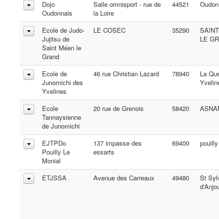
Dojo
Salle omnisport - rue de
44521
Oudon
Oudonnais
la Loire
Ecole de Judo-
LE COSEC
35290
SAIN
Jujitsu de
LE G
Saint Méen le
Grand
Ecole de
46 rue Christian Lazard
78940
La Que
Junomichi des
Yvelin
Yvelines
Ecole
20 rue de Grenois
58420
ASNA
Tannaysienne
de Junomichi
EJTPDo
137 impasse des
69400
pouilly
Pouilly Le
essarts
Monial
ETJSSA
Avenue des Carreaux
49480
St Syl
d'Anjo