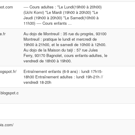
spot.com
---- Cours adultes : *Le Lundi(19h00 à 20h00)
(Uchi Komi) *Le Mardi (19h00 à 20h30) *Le
Jeudi (19h00 à 20h30) *Le Samedi(10h00 à
11h30) ---- Cours enfants ...
e.fr
Au dojo de Montreuil : 35 rue du progrès, 93100
Montreuil : pratique le lundi et mercredi de
19h00 à 21h00, et le samedi de 10h00 à 12h00.
Au dojo de la Maison du taiji : 57 rue Jules
Ferry, 93170 Bagnolet, cours enfants-adultes, le
vendredi de 18h00 à 19h00.
logspot.fr/
Entraînement enfants (6-9 ans) : lundi 17h15-
18h30 Entraînement adultes : lundi 19h-21h //
vendredi 18-20h
.blogspot.c
ois.com/