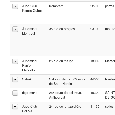
Judo Club
Kerabram
22700
perros
Perros Guirec
Junomichi
35 rue du progrès
93100
montre
Montreuil
Junomichi
25 rue du refuge
13002
Marsei
Panier
Marseille
Satori
Salle du Jamet, 65 route
44000
Nante
de Saint Herblain
dojo mariot
285 route de bellevue,
40390
SAIN
Arrihourcat
DE G
Judo Club
24 rue de la tizardière
41130
selles
Sellois