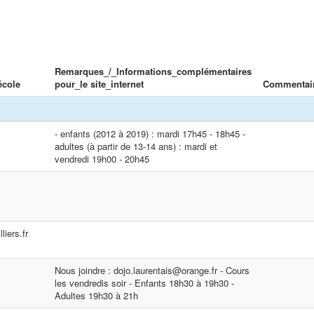
Remarques_/_Informations_complémentaires
école
pour_le site_internet
Commentai
- enfants (2012 à 2019) : mardi 17h45 - 18h45 -
adultes (à partir de 13-14 ans) : mardi et
vendredi 19h00 - 20h45
liers.fr
Nous joindre : dojo.laurentais@orange.fr - Cours
les vendredis soir - Enfants 18h30 à 19h30 -
Adultes 19h30 à 21h