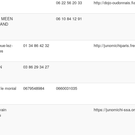
06 22 56 20 33
http://dojo-oudonnais.fiaj
T MEEN
06 10 84 12 91
RAND
ue-lez-
01 34 86 42 32
http://junomichiparis.fre
es
N
03 86 29 34 27
 le monial
0679548984
0660031035
vain
https://junomichi-ssa.or
u