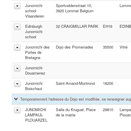
Junomichi
Sportveldenstraat 10,
Lomme
school
3920 Lommel Belgium
Vlaanderen
Edinburgh
32 CRAIGMILLAR PARK
EH16
EDIN
Junomichi
school
Junomichi des
Dojo des Promenades
35500
Vitré
Portes de
Bretagne
Junomichi
Douarnenez
Junomichi
Saint-Amand-Montrond
18200
Boischaut
Temporairement l'adresse du Dojo est modifiée, se renseigner aup
JUNOMICHI
Salle du Kruguel, Place
29810
Lampa
LAMPAUL-
de la mairie
Plouar
PLOUARZEL