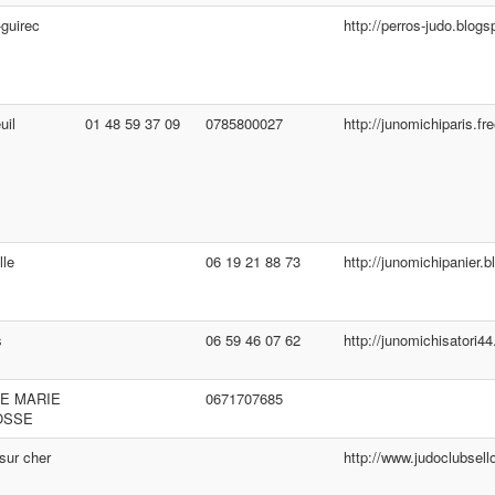
-guirec
http://perros-judo.blog
uil
01 48 59 37 09
0785800027
http://junomichiparis.fre
lle
06 19 21 88 73
http://junomichipanier.b
s
06 59 46 07 62
http://junomichisatori44
TE MARIE
0671707685
OSSE
 sur cher
http://www.judoclubsell