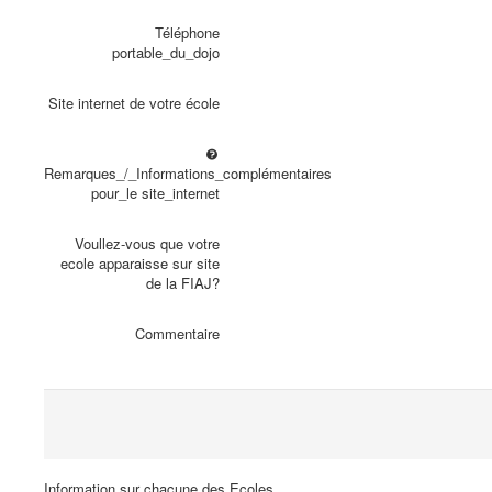
Téléphone
portable_du_dojo
Site internet de votre école
Remarques_/_Informations_complémentaires
pour_le site_internet
Voullez-vous que votre
ecole apparaisse sur site
de la FIAJ?
Commentaire
Information sur chacune des Ecoles