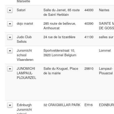
Marseille
Satori
Salle du Jamet, 65 route
44000
Nantes
de Saint Herblain
dojo mariot
285 route de bellevue,
40390
SAINTE 
Arrihourcat
DE GOS
Judo Club
24 rue de la tizardière
41130
selles sur
Sellois
Junomichi
Sportveldenstraat 10,
Lommel
school
3920 Lommel Belgium
Vlaanderen
JUNOMICHI
Salle du Kruguel, Place
29810
Lampaul-
LAMPAUL-
de la mairie
Plouarzel
PLOUARZEL
Edinburgh
32 CRAIGMILLAR PARK
EH16
EDINBU
Junomichi
school