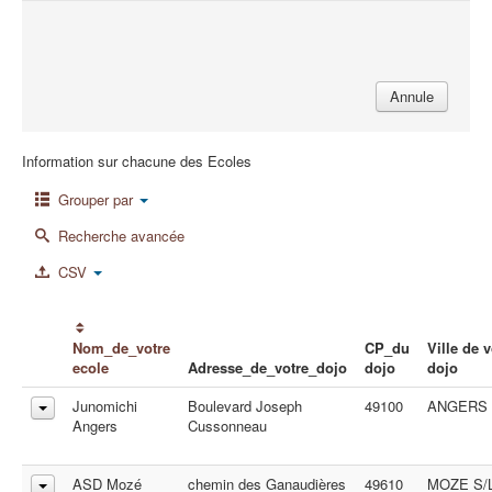
Annule
Information sur chacune des Ecoles
Grouper par
Recherche avancée
CSV
Nom_de_votre
CP_du
Ville de v
ecole
Adresse_de_votre_dojo
dojo
dojo
Junomichi
Boulevard Joseph
49100
ANGERS
Angers
Cussonneau
ASD Mozé
chemin des Ganaudières
49610
MOZE S/