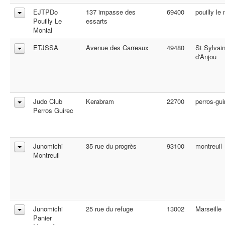
EJTPDo
137 impasse des
69400
pouilly le
Pouilly Le
essarts
Monial
ETJSSA
Avenue des Carreaux
49480
St Sylvai
d'Anjou
Judo Club
Kerabram
22700
perros-gui
Perros Guirec
Junomichi
35 rue du progrès
93100
montreuil
Montreuil
Junomichi
25 rue du refuge
13002
Marseille
Panier