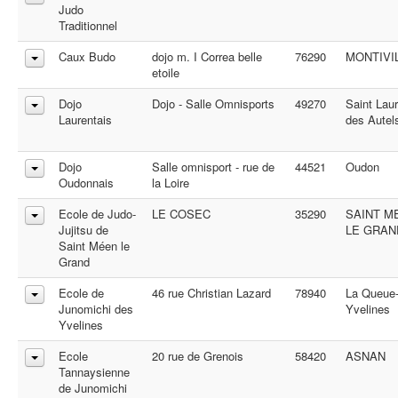
Judo
Traditionnel
Caux Budo
dojo m. I Correa belle
76290
MONTIVI
etoile
Dojo
Dojo - Salle Omnisports
49270
Saint Lau
Laurentais
des Autel
Dojo
Salle omnisport - rue de
44521
Oudon
Oudonnais
la Loire
Ecole de Judo-
LE COSEC
35290
SAINT M
Jujitsu de
LE GRAN
Saint Méen le
Grand
Ecole de
46 rue Christian Lazard
78940
La Queue-
Junomichi des
Yvelines
Yvelines
Ecole
20 rue de Grenois
58420
ASNAN
Tannaysienne
de Junomichi